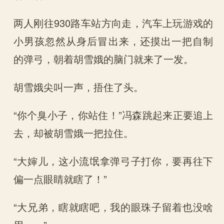
两人刚往930路车站方向走，汽车上玩游戏的
小男孩忽然从身后冒出来，还摸出一把自制
的弹弓，朝着胡雪娥的脑门就来了一发。
胡雪娥尖叫一声，捂住了头。
“你个臭小子，你站住！”冯森跳起来正要追上
去，却被胡雪娥一把拉住。
“大婶儿，这小流氓拿弹弓子打你，要再往下
偏一点眼睛就瞎了！”
“大兄弟，瞎就瞎吧，我的眼珠子留着也没啥