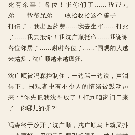
死有余辜！各位！求你们了……帮帮兄
弟……帮帮兄弟……收拾收拾这个骗子……
打伤了，我出医药费……我去坐牢……打死
了……我去抵命！我沈广顺抵命……我谢谢
各位邻居了……谢谢各位了……”围观的人越
来越多，沈广顺越来越疯狂。
沈广顺被冯森控制住，一边骂一边说，声泪
俱下。围观者中有不少人的情绪被鼓动起
来：“你先把我沈哥放了！打到咱家门口来
了！你哪儿的呀？”
冯森终于放开了沈广顺，沈广顺马上就又扑