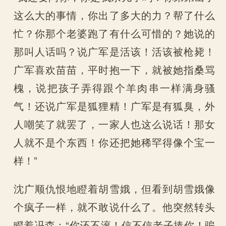
这么大的事情，你出了多大的力？帮了什么
忙？你那个老婆跑了有什么可惜的？她说的
那叫人话吗？说广军是活该！活该被枪毙！
广军喜欢苗苗，平时抱一下，就被她指桑骂
槐，说把孩子弄得跟个羊肉串一样满身骚
气！还说广军是狐狸精！广军是有狐臭，外
人嘲笑了就罢了，一家人也这么说话！那女
人就不是个东西！你还把她稀罕得像个宝一
样！”
沈广顺仇恨地瞪着胡雪娥，但看到胡雪娥像
个疯子一样，就不敢说什么了。他突然转头
瞪着冯森：“你还不滚！信不信老子揍你！骗