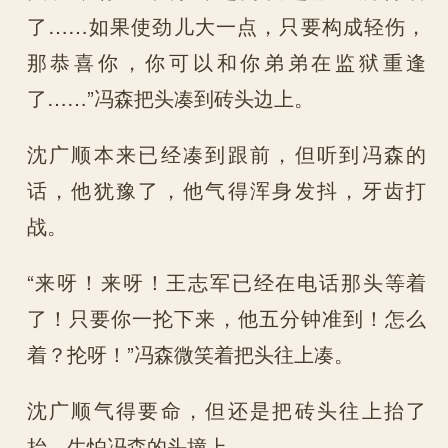
了……如果使劲儿大一点，只要构成轻伤，
那恭喜你，你可以和你弟弟在监狱重逢
了……”冯森把头凑到砖头边上。
沈广顺本来已经凑到跟前，但听到冯森的
话，他犹豫了，他气得浑身发抖，牙齿打
战。
“来呀！来呀！王志军已经在电话那头等着
了！只要你一抡下来，他五分钟准到！怎么
着？抡呀！”冯森微笑着把头往上凑。
沈广顺气得要命，但还是把砖头往上抬了
抬，生怕冯森的头撞上。