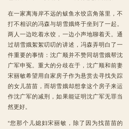
在一家离海岸不远的鲅鱼水饺店角落里，不
打不相识的冯森与胡雪娥终于坐到了一起。
两人一边吃着水饺，一边小声地聊着天。通
过胡雪娥絮絮叨叨的讲述，冯森弄明白了一
件重要的事情：沈广顺并不赞同胡雪娥帮沈
广军申冤。重大的分歧在于，沈广顺和前妻
宋丽敏希望用自家房子作为悬赏去寻找失踪
的女儿苗苗，而胡雪娥却想拿这个房子来运
作沈广军的减刑，如果能证明沈广军无罪当
然更好。
“您那个儿媳妇宋丽敏，除了因为找苗苗的