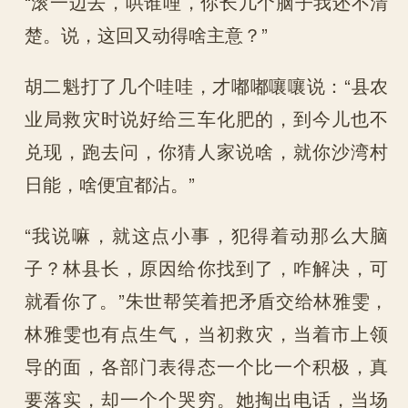
“滚一边去，哄谁哩，你长几个脑子我还不清
楚。说，这回又动得啥主意？”
胡二魁打了几个哇哇，才嘟嘟嚷嚷说：“县农
业局救灾时说好给三车化肥的，到今儿也不
兑现，跑去问，你猜人家说啥，就你沙湾村
日能，啥便宜都沾。”
“我说嘛，就这点小事，犯得着动那么大脑
子？林县长，原因给你找到了，咋解决，可
就看你了。”朱世帮笑着把矛盾交给林雅雯，
林雅雯也有点生气，当初救灾，当着市上领
导的面，各部门表得态一个比一个积极，真
要落实，却一个个哭穷。她掏出电话，当场