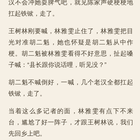
汉不会冲她耍脾气吧，就见陈家声硬梗梗地
扛起铁锨，走了。
王树林刚要喊，林雅雯止住了，林雅雯把目
光对准胡二魁，她也怀疑是胡二魁从中作
梗。胡二魁被林雅雯看得不好意思，扯起嗓
子喊：“县长跟你说话哩，听见没？”
胡二魁不喊倒好，一喊，几个老汉全都扛起
铁锨，走了。
当着这么多记者的面，林雅雯有点下不来
台，尴尬了好一阵子，才跟王树林说，我们
先回乡上吧。