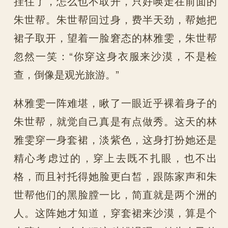
挂住了，怎么也不取开，只好唤走在前面的
朱世帮。朱世帮回过身，费半天劲，帮她把
裙子取开，望着一脸窘态的林雅雯，朱世帮
忽然一笑：“你穿这身衣服来沙漠，不是检
查，倒像是观光旅游。”
林雅雯一阵难堪，瞅了一眼近乎裸着身子的
朱世帮，就觉自己真是有点做秀。这天的林
雅雯穿一身套裙，淡紫色，这身打扮她还是
精心考虑过的，穿上去既不扎眼，也不出
格，而且衬托得她脸更白皙，跟陈家声和朱
世帮他们的黑脸膛一比，简直就是两个洲的
人。这阵她才知道，穿套裙来沙漠，算是个