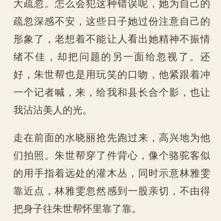
大疏忽。怎么会犯这种错误呢，她为自己的
疏忽深感不安，这些日子她过份注意自己的
形象了，老想着不能让人看出她精神不振情
绪不佳，却把问题的另一面给忽视了。还
好，朱世帮也是用玩笑的口吻，他紧跟着冲
一个记者喊，来，给我和县长合个影，也让
我沾沾美人的光。
走在前面的水晓丽抢先跑过来，高兴地为他
们拍照。朱世帮穿了件背心，像个骆驼客似
的用手指着远处的灌木丛，同时示意林雅雯
靠近点，林雅雯忽然感到一股亲切，不由得
把身子往朱世帮怀里靠了靠。