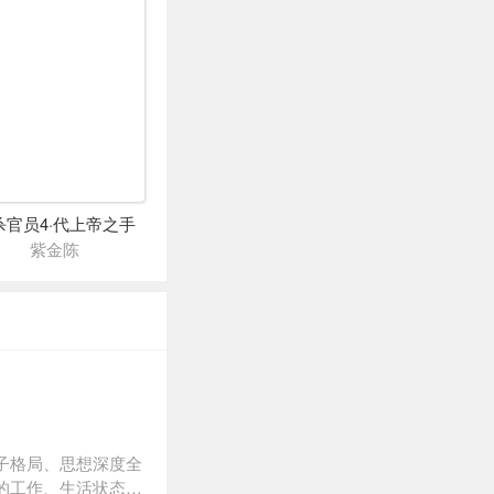
杀官员4·代上帝之手
紫金陈
子格局、思想深度全
的工作、生活状态，