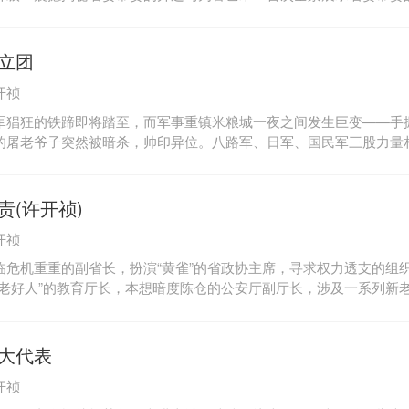
先揭示省级高干的升迁密码，深度直击省委班子的权力平衡问题！当
遭遇危机，当生命遭遇威胁，身在凶险莫测的官场，如何运用政治智
中拔得头筹，《高位过招：省委常委的升迁与为官艺术》为你展示的
立团
。《高位过招：省委常委的升迁与为官艺术》直击省委班子的权利平
开祯
事中体验仕途升迁权谋之道。揭示官场上的联盟是不可靠的，自己才
。继而引发人们对整个官场仕途升降、权力平衡的反思。《高位过招
军猖狂的铁蹄即将踏至，而军事重镇米粮城一夜之间发生巨变——手
官艺术》是一部大型长篇官场系列小说，悬而未决的结尾，预示着精
的屠老爷子突然被暗杀，帅印异位。八路军、日军、国民军三股力量
看到主人公如何在仕途升迁、权力反思中，凭一己之力与众利益集团
演绎出一场矛盾尖锐、层出不穷的精彩抗战故事。独立团当家人沈猛
如何平衡。住建厅厅长外逃，“裸官”这个深埋已久的“地雷”一下子在
米儿默契同盟，共同抗敌，把目标牢牢锁定神秘地点“十八洞”，这让
。一石激起千层浪，大鱼惶恐，小鱼失措。清者为证明自己，“裸”者
顶天立地的男儿，一群被虏的美丽女子，一场撕心裂肺的血腥屠杀。
责(许开祯)
子里人事调动此起披伏。明升暗降，暗降名升，各方势力此消彼长。
情……
波诡云谲的官场中悟出一个道理：官场上的联盟是不可靠的，自己才
开祯
。于是，一个人同几个人的纠葛，一个人和几个利益集团的博弈，一
临危机重重的副省长，扮演“黄雀”的省政协主席，寻求权力透支的组
降、权力平衡的反思便在这暗流涌动之所展开……
“老好人”的教育厅长，本想暗度陈仓的公安厅副厅长，涉及一系列新
感神经。诡计密布，一波三折，谁是背后最大的“元凶”？一个巨大的
不可控制之势，“问责”却是一架制约权力的正义天平。
大代表
开祯