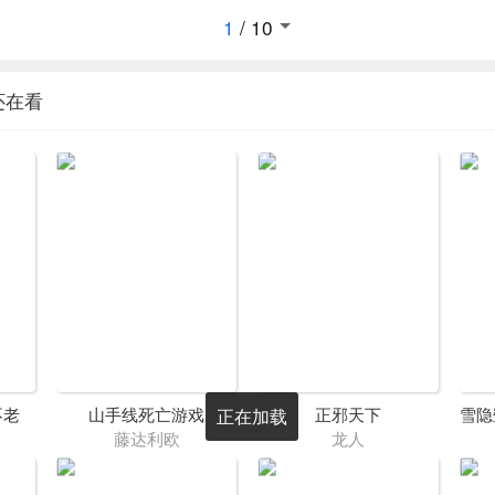
1
/
10
还在看
不老
山手线死亡游戏
正邪天下
正在加载
藤达利欧
龙人