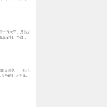
信仰遭遇毁灭，当仕
慧，在这场政治的博
是一场没有硝烟的战
衡问题，于细节化的
是自己出路的开创
：省委常委的升迁与
握十万大军、足智多
彩的下文。令人想尽
相互牵制、怀疑，从
周旋，最终权利、利
子和野性十足的女匪
海东省委班子中炸
屠少帅心惊不已。一
为洗白自己，一时间
战争、谍战、爱情、
海州市委书记朱天运
是自己出路的开创
个人对整个官场仕途
织部副部长，一心想
老官员的仕途生命与
阴谋正浮出水面，渐