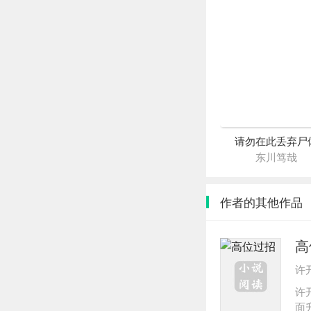
请勿在此丢弃尸
东川笃哉
作者的其他作品
高
许
许
面