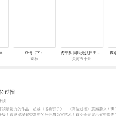
体
双情〈下〉
虎部队·国民党抗日王牌七十四军
谋
寄秋
关河五十州
位过招
开祯
开祯最发力的作品，超越《省委班子》，《高位过招》震撼袭来！班
升级！震撼揭秘省委常委的升迁与为官艺术！首次全景展示省委常委