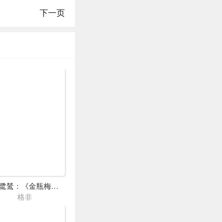
下一页
雪隐鹭鸶：《金瓶梅》的声色与虚无
格非