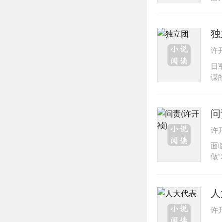
率
途
弈
独
争
许
故
者
日
为
谋
快
而
益
刘
响
群
问
班
友
从
许
者
面
升
做
敏
成
人
许