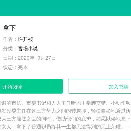
拿下
作者：
许开祯
分类：
官场小说
日期：
2020年10月27日
状态：
完本
开始阅读
加入书架
和谐的市长、市委书记和人大主任暗地里拳脚交错、小动作频
市发改委主任在这三方势力之间闪转腾挪，轻松自如地避过所
成为三方股肱之臣的同时，借助他们的庇护，如愿以偿地拿下
的女人，拿下了普通职员终其一生都无法得到的无上荣耀……