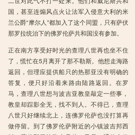
二世对此气不打一处来。他们和威尼斯共和
国，甚至连煽风点火让法军入侵意大利的米
兰公爵“摩尔人”都加入了这个同盟，只有萨伏
那罗拉统治下的佛罗伦萨共和国没有参加。
正在南方享受好时光的查理八世再也坐不住
了，慌忙在5月离开了那不勒斯。他想走海路
返回，但理应提供船只的热那亚没有明确的
答复，便只好沿着来路由陆路返回。在罗
马，查理八世想与波吉亚教皇敲定一些事，
教皇却踪影全无，找不到人。不得已，查理
八世只好继续北上，连佛罗伦萨也没打算再
做停留。到了佛罗伦萨附近的小镇波吉邦西