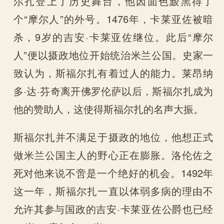
尔扎登上了历史舞台，他因面色黢黑得了
个“摩尔人”的外号。1476年，卡莱亚佐被暗
杀，9岁的吉安·卡莱亚佐继位。此后“摩尔
人”便以摄政地位开始统治米兰公国。史家一
致认为，斯福尔扎有着过人的能力。莱昂纳
多·达·芬奇离开佛罗伦萨以后，斯福尔扎成为
他的赞助人，这使得斯福尔扎的名声大振。
斯福尔扎并不满足于摄政的地位，他想正式
做米兰公国主人的野心正在膨胀。洛伦佐之
死对他来说不啻是一个绝好的机会。1492年
这一年，斯福尔扎一直以体弱多病的理由不
允许其参与国政的吉安·卡莱亚佐公爵也已经