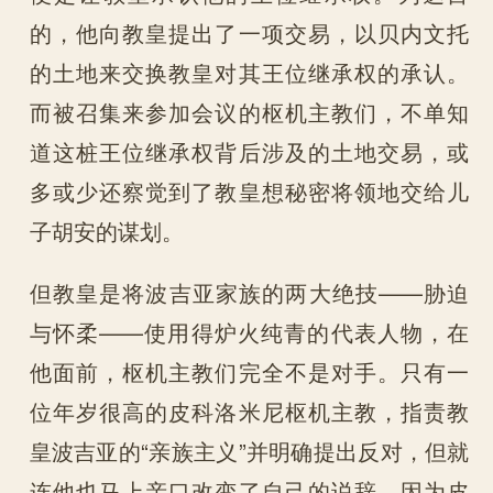
的，他向教皇提出了一项交易，以贝内文托
的土地来交换教皇对其王位继承权的承认。
而被召集来参加会议的枢机主教们，不单知
道这桩王位继承权背后涉及的土地交易，或
多或少还察觉到了教皇想秘密将领地交给儿
子胡安的谋划。
但教皇是将波吉亚家族的两大绝技——胁迫
与怀柔——使用得炉火纯青的代表人物，在
他面前，枢机主教们完全不是对手。只有一
位年岁很高的皮科洛米尼枢机主教，指责教
皇波吉亚的“亲族主义”并明确提出反对，但就
连他也马上亲口改变了自己的说辞，因为皮