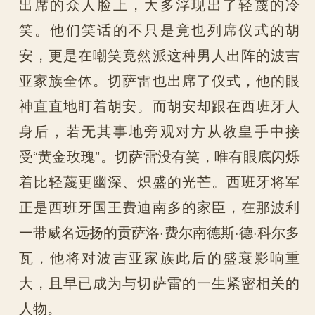
出席的众人脸上，大多浮现出了轻蔑的冷
笑。他们笑话的不只是竟也列席仪式的胡
安，更是在嘲笑竟然派这种男人出阵的波吉
亚家族全体。切萨雷也出席了仪式，他的眼
神直直地盯着胡安。而胡安却跟在西班牙人
身后，若无其事地旁观对方从教皇手中接
受“黄金玫瑰”。切萨雷没有笑，唯有眼底闪烁
着比轻蔑更幽深、炽盛的光芒。西班牙将军
正是西班牙国王费迪南多的家臣，在那波利
一带威名远扬的贡萨洛·费尔南德斯·德·科尔多
瓦，他将对波吉亚家族此后的盛衰影响重
大，且早已成为与切萨雷的一生紧密相关的
人物。