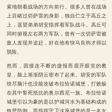
索地朝着战场的方向前行。很多人曾在战场
上目睹过切萨雷的身影，独自伫立于高丘之
上，遥望弟弟胡安指挥着军队战斗。高丘可
同时俯视左右两方军队，曾有一次切萨雷被
敌人发现并追赶，好在他有快马良驹才得以
脱险。
然而，因接连不断的捷报而眉开眼笑的教
皇，脸上渐渐阴云密布了起来。胡安的军队
绞尽脑汁也没能攻破布拉恰诺城堡，打败躲
在其中誓死抵抗的奥尔西尼一族。布拉恰诺
城堡引以为豪的是以护城河水为基础构成的
铁壁防御，而指挥守卫这座城堡的是一名女