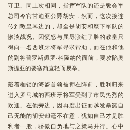
守卫。同上次相同，指挥军队的还是教会军
总司令官甘迪亚公爵胡安，然而，这次接连
传到教皇耳边的，却全是胡安和麾下军队的
惨淡战况。因愤怒与屈辱涨红了脸的教皇只
得向一名西班牙将军寻求帮助，而在他和他
的副将普罗斯佩罗·科隆纳的面前，要攻陷奥
斯提亚的要塞简直轻而易举。
戴着枷锁的海盗首领被押在阵前，胜利归来
进入罗马城的西班牙将军受到了市民热烈的
欢迎。在他旁边，因再度出征而越发暴露自
己无能的胡安却毫不在意，犹如自己才是胜
利者一般，骄傲自负地与之策马并行。心中