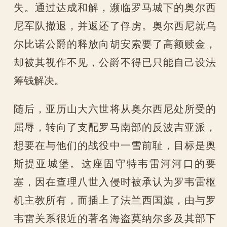
失。通过达成和解，濒临罗马城下的奥尔西
尼军队撤退，并返还了俘虏。奥尔西尼就乌
尔比诺公爵的释放向胡安索要了高额赎金，
却被其视作不见，公爵不得已只能自己设法
筹钱解决。
随后，亚历山大六世将从奥尔西尼处所受的
屈辱，转向了支配罗马南部的反波吉亚派，
想要在与他们的战役中一雪前耻，目标是奥
斯提亚城堡。这座固守特韦雷河河口的要
塞，因在查理八世入侵时被承认为罗韦雷枢
机主教所有，而插上了法兰西国旗，由与罗
韦雷关系很近的著名海盗莫纳尔多及其部下