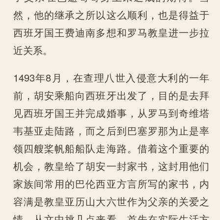
然，他的继承之所以这么顺利，也是得益于
西班牙国王费迪南多想和罗马教皇进一步拉
近关系。
1493年8月，在查理八世入侵意大利的一年
前，胡安乘船向西班牙出发了，目的是去拜
见西班牙国王并完成婚事，从罗马到奇维塔
韦基亚走陆路，而之后到巴塞罗那为止是率
领四艘桨帆船船队走海路。借着这个重要的
机会，教皇给了胡安一封家书，这封用他们
家族间常用的巴伦西亚方言所写的家书，内
容满是教皇亚历山大六世作为父亲的关爱之
情。从文中挑几点来看，首先在实际生活方