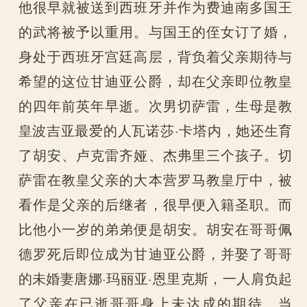
他很早就被送到西班牙并作为费迪南多国王
的武将被予以重用。与国王的侄女订了婚，
身处于西班牙宫廷高层，背负着父亲期待与
希望的这位甘迪亚公爵，却在父亲即位教皇
的四年前英年早逝。次男切萨雷，生母是教
皇波吉亚最爱的人瓦诺莎·卡塔内，她还生育
了胡安、卢克雷齐娅、杰弗里三个孩子。切
萨雷在教皇父亲的大本营罗马教皇厅中，被
看作是父亲的后继者，很早便入籍圣职。而
比他小一岁的弟弟便是胡安。胡安在哥哥佩
德罗死后即位成为甘迪亚公爵，并娶了哥哥
的未婚妻唐娜·玛丽亚·恩里克斯，一人肩负起
了父亲在已逝哥哥身上未达成的期待。当