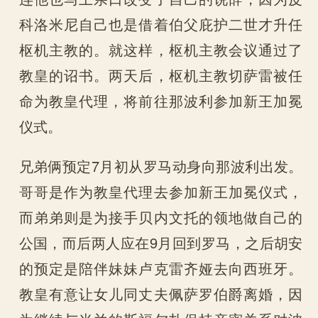
科洛米尼自己也是借着伯父庇护二世才升任
枢机主教的。就这样，枢机主教会议通过了
教皇的诏书。两天后，枢机主教切萨雷被任
命为教皇代理，将前往那波利参加新王加冕
仪式。
兄弟俩预定7月初从罗马动身向那波利出发。
哥哥是作为教皇代理去参加新王加冕仪式，
而弟弟则是为接手贝内文托的领地做自己的
公国，而后两人应在9月回到罗马，之后胡安
的预定是陪伴妹妹卢克雷齐娅去向西班牙。
教皇有意让女儿同丈夫佩萨罗伯爵离婚，因