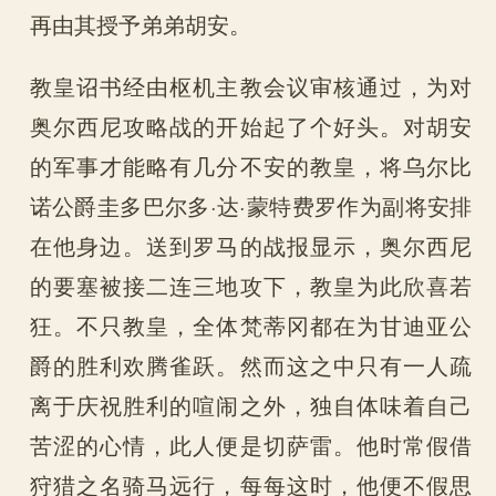
再由其授予弟弟胡安。
教皇诏书经由枢机主教会议审核通过，为对
奥尔西尼攻略战的开始起了个好头。对胡安
的军事才能略有几分不安的教皇，将乌尔比
诺公爵圭多巴尔多·达·蒙特费罗作为副将安排
在他身边。送到罗马的战报显示，奥尔西尼
的要塞被接二连三地攻下，教皇为此欣喜若
狂。不只教皇，全体梵蒂冈都在为甘迪亚公
爵的胜利欢腾雀跃。然而这之中只有一人疏
离于庆祝胜利的喧闹之外，独自体味着自己
苦涩的心情，此人便是切萨雷。他时常假借
狩猎之名骑马远行，每每这时，他便不假思