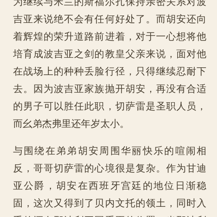
为继续与米兰的斯福尔扎保持亲密关系对波
吉亚来说绝不会有任何好处了。而胡安还向
着辉煌的荣升道路前进着，对于一心想将他
培育成波吉亚之剑的教皇父亲来说，面对他
在战场上的种种丢脸行径，只得继续忍耐下
去。因为波吉亚家族抛开胡安，再没有合适
的男子可以胜任此职，切萨雷是圣职人员，
而幺弟杰弗里还年岁太小。
与围绕在弟弟胡安周围华丽快乐的喧闹相
反，哥哥切萨雷的心境很是复杂。作为甘迪
亚公爵，胡安在西班牙宫廷的地位日渐稳
固，这次又得到了贝内文托的领土，同时入