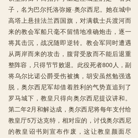
子，名为巴尔托洛弥娅·奥尔西尼。她在城中
高塔上悬挂法兰西国旗，对满载士兵渡河而
来的教会军船只毫不留情地准确炮击，逐一
将其击沉，战况随即逆转。教会军同时遭遇
从两岸而来的攻击，腹背受敌而不能后退重
整阵容，只得节节败退。此役死者800人，副
将乌尔比诺公爵受伤被擒，胡安虽然勉强逃
脱，奥尔西尼军却借着胜利的气势直追到了
罗马城下，教皇只得向奥尔西尼提议讲和。
第二年2月和解达成，奥尔西尼将每年支付给
教皇厅5万达克特，相对应的，讨伐奥尔西尼
的教皇诏书则宣布作废，这让教皇颜面尽