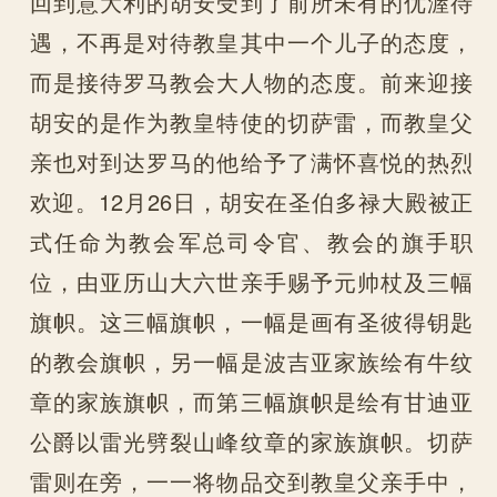
回到意大利的胡安受到了前所未有的优渥待
遇，不再是对待教皇其中一个儿子的态度，
而是接待罗马教会大人物的态度。前来迎接
胡安的是作为教皇特使的切萨雷，而教皇父
亲也对到达罗马的他给予了满怀喜悦的热烈
欢迎。12月26日，胡安在圣伯多禄大殿被正
式任命为教会军总司令官、教会的旗手职
位，由亚历山大六世亲手赐予元帅杖及三幅
旗帜。这三幅旗帜，一幅是画有圣彼得钥匙
的教会旗帜，另一幅是波吉亚家族绘有牛纹
章的家族旗帜，而第三幅旗帜是绘有甘迪亚
公爵以雷光劈裂山峰纹章的家族旗帜。切萨
雷则在旁，一一将物品交到教皇父亲手中，