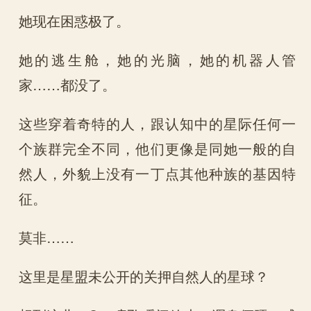
她现在困惑极了。
她的逃生舱，她的光脑，她的机器人管
家……都没了。
这些穿着奇特的人，跟认知中的星际任何一
个族群完全不同，他们更像是同她一般的自
然人，外貌上没有一丁点其他种族的基因特
征。
莫非……
这里是星盟未公开的关押自然人的星球？