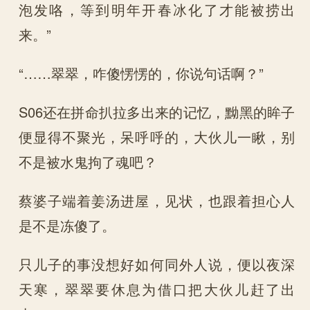
泡发咯，等到明年开春冰化了才能被捞出
来。”
“……翠翠，咋傻愣愣的，你说句话啊？”
S06还在拼命扒拉多出来的记忆，黝黑的眸子
便显得不聚光，呆呼呼的，大伙儿一瞅，别
不是被水鬼拘了魂吧？
蔡婆子端着姜汤进屋，见状，也跟着担心人
是不是冻傻了。
只儿子的事没想好如何同外人说，便以夜深
天寒，翠翠要休息为借口把大伙儿赶了出