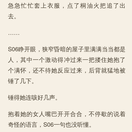
急急忙忙套上衣服，点了桐油火把追了出
去。
……
S06睁开眼，狭窄昏暗的屋子里满满当当都是
人，其中一个激动得冲过来一把搂住她抱了
个满怀，还不待她反应过来，后背就猛地被
锤了几下。
锤得她连咳好几声。
抱着她的女人嘴巴开开合合，不停歇的说着
奇怪的语言，S06一句也没听懂。