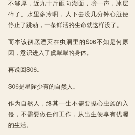
不够厚，近九十斤砸向湖面，嗙一声，冰层
碎了。水里多冷啊，人下去没几分钟心脏便
停止了跳动，一条鲜活的生命就这样没了。
而本该彻底湮灭在虫洞里的S06不知是何原
因，意识进入了虞翠翠的身体。
再说回S06。
S06是星际少有的自然人。
作为自然人，终其一生不需要操心虫族的入
侵，不需要做任何工作，从出生便享有优渥
的生活。