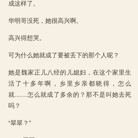
成这样了。
华明哥没死，她很高兴啊。
高兴得想哭。
可为什么她就成了要被丢下的那个人呢？
她是魏家正儿八经的儿媳妇，在这个家里生
活了十多年啊，乡里乡亲都晓得，怎么
就……怎么就成了多余的？那不是叫她去死
吗？
“翠翠？”