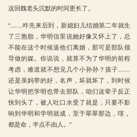
这回魏老头沉默的时间更长了。
“……咋先来后到，新媳妇儿结婚第二年就生
了三胞胎，华明信里说她好像又怀上了，总
不能在这个时候逼他们离婚，那可是部队领
导做的媒。你说说，就算不为了华明的前程
考虑，难道就不想见几个小孙孙？孩子……
还是亲妈带的好，名声，坏就坏了，到时候
让华明把学明也带去部队，咱们这辈子反正
快到头了，被人吐口水受了就是，只要不影
响到华明和学明就成，至于翠翠那边，嗐，
都是命，半点不由人。”