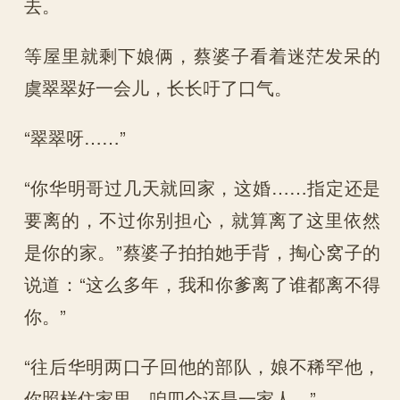
去。
等屋里就剩下娘俩，蔡婆子看着迷茫发呆的
虞翠翠好一会儿，长长吁了口气。
“翠翠呀……”
“你华明哥过几天就回家，这婚……指定还是
要离的，不过你别担心，就算离了这里依然
是你的家。”蔡婆子拍拍她手背，掏心窝子的
说道：“这么多年，我和你爹离了谁都离不得
你。”
“往后华明两口子回他的部队，娘不稀罕他，
你照样住家里，咱四个还是一家人。”