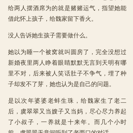
给两人摆酒席为的就是赌赌运气，指望她能
借此怀上孩子，给魏家留下香火。
没人告诉她生孩子需要做什么。
她以为睡一个被窝就叫圆房了，完全没想过
新婚夜里两人睁着眼睛默默无言到天明有哪
里不对，后来被人笑话肚子不争气，埋了种
子却发不了芽，她也认为是自己的问题。
是以次年婆婆老蚌生珠，给魏家生了老二
后，虞翠翠又当嫂子又当妈，尽心尽力养起
了小叔子，一养就是十来年。而几个小时
前，虞翠翠无意间听到了老两口的对话。