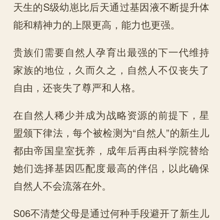
天生的S级幼崽比后天通过基因液不断提升体
能和精神力的上限更高，能力也更强。
贵族们需要自然人孕育出最强的下一代维持
家族的地位，久而久之，自然人不仅丧失了
自由，还丧失了尊严和人格。
在自然人稀少并成为战略资源的前提下，星
盟颁下律法，每个被检测为“自然人”的新生儿
都由帝国皇室抚养，成年后再由科学院替给
她们选择基因匹配度最高的伴侣，以此确保
自然人不会流落在外。
S06不清楚父母是通过何种手段避开了新生儿