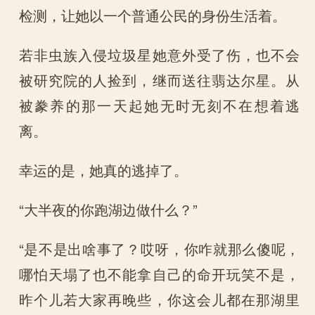
检测，让她以一个普通公民的身份生活着。
若非虫族入侵垃圾星她意外受了伤，也不会
被研究院的人捡到，继而送往翡达尔星。从
被豢养的那一天起她无时无刻不在想着逃
离。
幸运的是，她真的逃掉了。
“大半夜的你跑湖边做什么？”
“是不是出啥事了？哎呀，你咋就那么傻呢，
哪怕天塌了也不能拿自己的命开玩笑不是，
昨个儿若大家再晚些，你这会儿都在那湖里