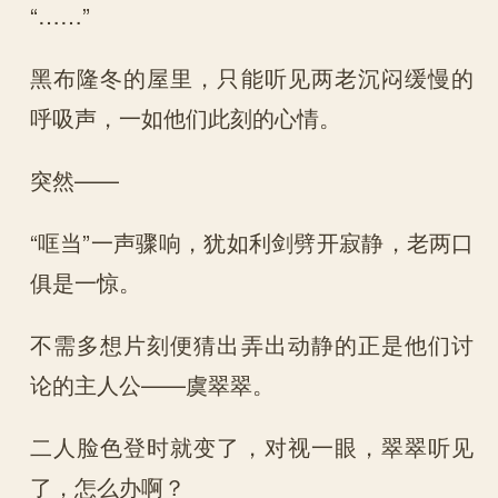
“……”
黑布隆冬的屋里，只能听见两老沉闷缓慢的
呼吸声，一如他们此刻的心情。
突然——
“哐当”一声骤响，犹如利剑劈开寂静，老两口
俱是一惊。
不需多想片刻便猜出弄出动静的正是他们讨
论的主人公——虞翠翠。
二人脸色登时就变了，对视一眼，翠翠听见
了，怎么办啊？