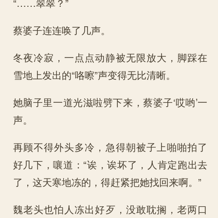
“……翠翠？”
蔡婆子连连唤了几声。
冬夜冷寂，一点点动静被无限放大，脚踩在
雪地上发出的“咯嚓”声变得无比清晰。
她脑子里一道光滋啦劈下来，蔡婆子‘哎哟’一
声。
再顾不得外头多冷，急得朝被子上啪啪拍了
好几下，嚷道：“诶，诶坏了，人肯定跑出去
了，这天寒地冻的，得赶紧把她找回来啊。”
魏老头也怕人冻出好歹，没敢耽搁，老两口