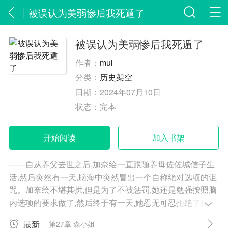
被误认为美弱惨后我死遁了
被误认为美弱惨后我死遁了
作者：
mul
分类：
历史架空
日期：
2024年07月10日
状态：
完本
开始阅读
加入书架
——自从养父去世之后,加奈绘一直跟随养母佐佐城信子生
活,然后突然有一天,脑海中突然冒出一个自称绝对选项的诅
咒。加奈绘不堪其扰,但是为了不被惩罚,她还是勉强按照脑
内选项的要求做了,然后终于有一天,她忍无可忍拒绝了选择
——然后就被发配异世界了。而且还披着马甲。由于加奈
最新
第27章 森小姐
绘坚决拒绝变成一个男人,绝对选项虽然觉得遗憾,但也还是