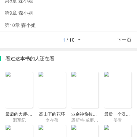
第8章 森小姐
全员单箭头,上面每一个马甲下面提到的只是随机抽的两个,
但其实不止两个结局无cp,或者1v1,顺其自然
第9章 森小姐
第10章 森小姐
1
/
10
下一页
看过这本书的人还在看
最后的大师·叶企孙和他的时代
高山下的花环
业余神偷拉菲兹
最后一个汉人皇帝·崇祯大败局2·终结版
邢军纪
李存葆
恩斯特·威廉·赫尔南
晏青