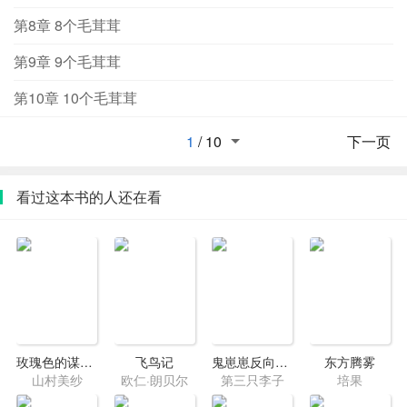
作。师兄二话不说挡在她面前：想进桐家门你只能做小,没
第8章 8个毛茸茸
有允许不可以出门和说话,吃饭不能上桌。另外看到这个没
有,每次出门都要带上。师兄指了指自己脖子上扣着黑色项
第9章 9个毛茸茸
圈,上面挂着细长银链,另一头紧紧缠绕在桐鸢手上。桐鸢：
……那是糊弄剧情的道具啊！表白者：6【对毛茸茸毫无抵
第10章 10个毛茸茸
抗力社恐小仙女X美强惨社交*恐*怖分子大师兄】食用指
南：1.架空世界背景设定,超多单箭头女主。2.人外生物很
1
/
10
下一页
多3.双c【2023/11/17最新更新】
看过这本书的人还在看
玫瑰色的谋杀案
飞鸟记
鬼崽崽反向养妈
东方腾雾
山村美纱
欧仁·朗贝尔
第三只李子
培果