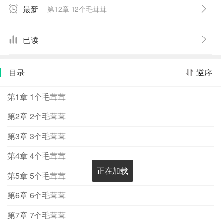
来了一个叫桐鸢的新人。她能让妖怪百依百顺。＊桐鸢本
最新
第12章 12个毛茸茸
是修仙界第一大宗的废物小师妹,没什么拿得出手的,只有撸
毛手法还行。突然有一天她穿进了一本都市灵气复苏文里,
成了豪门里为了讨好弟弟去虐待龙傲天男主的恶毒女配。
已读
炮灰又社恐的她到哪里都不被看好：豪门不喜她是个领养
的拖油瓶。收容所里其他人打赌她第一天就会哭着回家。
目录
逆序
然而——在面对暴走焚烧的祸斗时,其他人被无情拍飞,桐鸢
一抬手,祸斗就像小狗一样乖乖趴下。在面对峙狂化剧毒的
第1章 1个毛茸茸
相柳时,其他人被无情吊打,桐鸢却被九个蛇头抢着贴贴,花
式讨好。在面对突破收容的肥遗,制造瘟疫的蜚,被污染的獬
第2章 2个毛茸茸
豸,吃人的海怪……桐鸢全都轻松收容。其他人：！！！爸
第3章 3个毛茸茸
爸,错错,贴贴！不久之后,桐鸢的家也成了第二个收容所。
本应围着男主转的上古妖兽们每天争风吃醋,试图抢占家里
第4章 4个毛茸茸
的一席之地。苦恼之际,桐鸢终于想起自己豪门继承人的身
正在加载
份。那就再买几个山头吧？*桐鸢成了收容所里的红人,但社
第5章 5个毛茸茸
恐很苦恼。好在大师兄也穿来了,还是书中男主。师兄帮她
第6章 6个毛茸茸
打电话,帮她社交,应付所有活人,还不嫌弃因为剧情需要被
她囚禁地下室。又遇到某个死缠烂打的表白者,桐鸢社恐发
第7章 7个毛茸茸