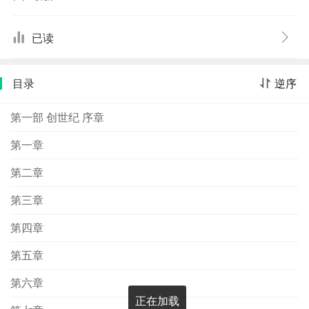
情节惊心动魄；而对人物形象的刻画和心理活动的描写也
准确而细腻。麦金尼成功运用了西方小说的幽默传统，很
已读
多心理活动和对话令人忍俊不禁。
目录
逆序
第一部 创世纪 序章
第一章
第二章
第三章
第四章
第五章
第六章
正在加载