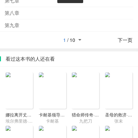
第七章
第八章
第九章
1
/
10
下一页
看过这本书的人还在看
娜拉离开丈夫以后：耶利内克戏剧集
卡耐基领导的艺术与管理智慧
猎命师传奇·卷三·摇滚吧，邓丽君！
圣母的救济·数学女王的复仇
埃尔弗里德·耶利内克
卡耐基
九把刀
张未