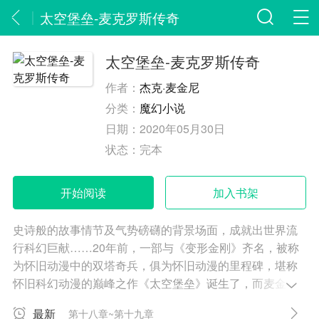
太空堡垒-麦克罗斯传奇
太空堡垒-麦克罗斯传奇
作者：
杰克·麦金尼
分类：
魔幻小说
日期：
2020年05月30日
状态：
完本
开始阅读
加入书架
史诗般的故事情节及气势磅礴的背景场面，成就出世界流
行科幻巨献……20年前，一部与《变形金刚》齐名，被称
为怀旧动漫中的双塔奇兵，俱为怀旧动漫的里程碑，堪称
怀旧科幻动漫的巅峰之作《太空堡垒》诞生了，而麦金尼
把它变成一部不折不扣的科幻作品更是同样备受期待！ 本
最新
第十八章~第十九章
小说是不折不扣的科幻小说，小说场面宏大，节奏快捷，