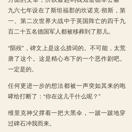
九六七年设在了斯坦福郡的坎诺克·彻斯，第
一、第二次世界大战中于英国阵亡的四千九
百二十五名德国军人都被移葬到了那儿。
“陨殁”，碑文上是这么措词的。不可能，太荒
唐了这个。这是精心布下的一个恶作剧吧。
一定是的。
任何更进一步的想法都被一声突如其来的咆
哮给打断了：“你在这儿干什么呢？”
维里克神父撑着一把大黑伞，一跛一跛地穿
过碑石冲我而来。