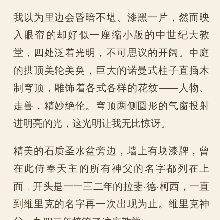
我以为里边会昏暗不堪、漆黑一片，然而映
入眼帘的却好似一座缩小版的中世纪大教
堂，四处泛着光明，不可思议的开阔。中庭
的拱顶美轮美奂，巨大的诺曼式柱子直插木
制穹顶，雕饰着各式各样的花纹——人物、
走兽，精妙绝伦。穹顶两侧圆形的气窗投射
进明亮的光，这光明让我无比惊讶。
精美的石质圣水盆旁边，墙上有块漆牌，曾
在此侍奉天主的所有神父的名字都列在上
面，开头是一一三二年的拉斐·德·柯西，一直
到维里克的名字再一次出现为止。维里克神