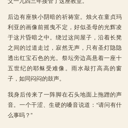
父一九四三年接管了这座教堂。
后边有座狭小阴暗的祈祷室。烛火在童贞玛
利亚的画像前摇曳不定，好似圣母的光辉凌
于这片昏暗之中。绕过这间屋子，沿着长凳
之间的过道走过，寂然无声，只有圣灯隐隐
透出红宝石色的光。祭坛旁边高悬着一座十
五世纪的耶稣受难像。雨水敲打高高的窗
子，如同闷闷的鼓声。
我身后传来了一阵脚在石头地面上拖蹭的声
音。一个干涩、生硬的嗓音说道：“请问有什
么事吗？”