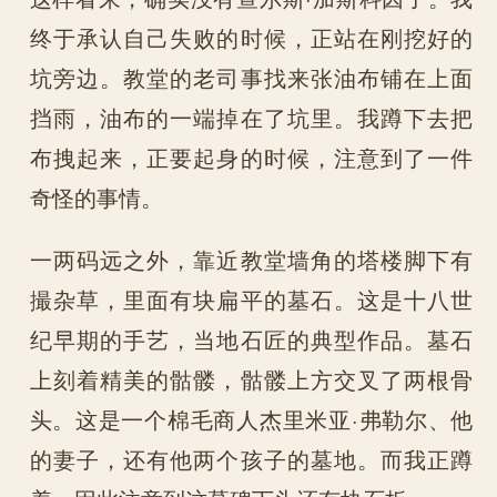
终于承认自己失败的时候，正站在刚挖好的
坑旁边。教堂的老司事找来张油布铺在上面
挡雨，油布的一端掉在了坑里。我蹲下去把
布拽起来，正要起身的时候，注意到了一件
奇怪的事情。
一两码远之外，靠近教堂墙角的塔楼脚下有
撮杂草，里面有块扁平的墓石。这是十八世
纪早期的手艺，当地石匠的典型作品。墓石
上刻着精美的骷髅，骷髅上方交叉了两根骨
头。这是一个棉毛商人杰里米亚·弗勒尔、他
的妻子，还有他两个孩子的墓地。而我正蹲