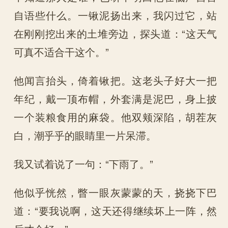
自语些什么。一锹泥扬出来，我闪过它，站
在刚刚挖出来的土堆旁边，探头道：“这天气
可真不适合干这个。”
他闻言抬头，倚着锹把。这老头子好大一把
年纪，戴一顶布帽，外套满是泥巴，身上披
一个装粮食用的麻袋。他双颊深陷，胡茬灰
白，潮乎乎的眼睛里一片呆滞。
我又试着说了一句：“下雨了。”
他似乎恍然，瞥一眼灰蒙蒙的天，挠挠下巴
道：“要我说啊，这天还得继续坏上一阵，然