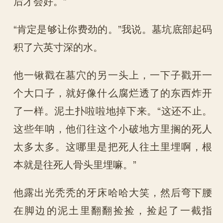
后才会好。”
“肯定是够让你费劲的。”我说。墓坑底部起码
积了六英寸深的水。
他一锹戳在墓穴的另一头上，一下子戳开一
个大口子，就好像什么腐烂透了的东西炸开
了一样。泥土扑啦啦地掉下来。“这还不止。
这些年呐，他们往这个小破地方里搁的死人
太多太多。这哪里是把死人往土里埋啊，根
本就是往死人骨头里埋嘛。”
他露出光秃秃的牙床哈哈大笑，然后弯下腰
在脚边的泥土里翻翻捡捡，捡起了一截指