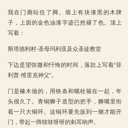
我在门廊站住了脚。墙上有块漆黑的木牌
子，上面的金色油漆字迹已然褪了色。顶上
写着：
斯塔德利村-圣母玛利亚及众圣徒教堂
下边是望弥撒和忏悔的时间，落款上写着“菲
利普·维里克神父”。
门是橡木做的，用铁条和螺栓箍在一起，年
头很久了。青铜狮子造型的把手，狮嘴里衔
着一只大铜环。这铜环要先扳到一侧才能开
门，带起一阵吱吱呀呀的刺耳响声。