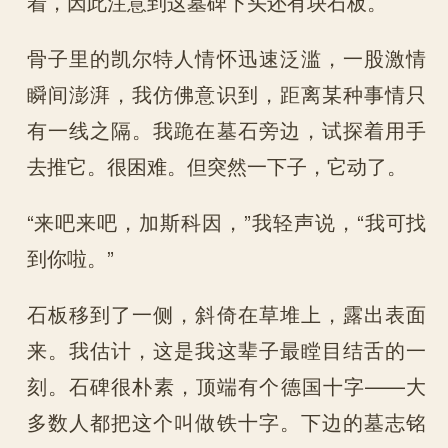
着，因此注意到这墓碑下头还有块石板。
骨子里的凯尔特人情怀迅速泛滥，一股激情
瞬间澎湃，我仿佛意识到，距离某种事情只
有一线之隔。我跪在墓石旁边，试探着用手
去推它。很困难。但突然一下子，它动了。
“来吧来吧，加斯科因，”我轻声说，“我可找
到你啦。”
石板移到了一侧，斜倚在草堆上，露出表面
来。我估计，这是我这辈子最瞠目结舌的一
刻。石碑很朴素，顶端有个德国十字——大
多数人都把这个叫做铁十字。下边的墓志铭