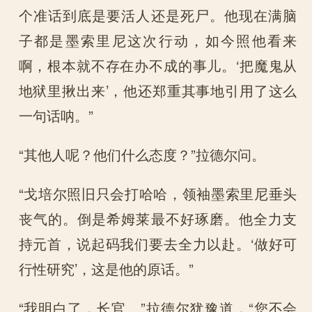
个准话到底是要活人还是死尸。他现在满脑
子都是墨索里尼这次行动，如今照他看来
啊，根本就不存在办不成的事儿。‘把魔鬼从
地狱里揪出来’，他还郑重其事地引用了这么
一句话呐。”
“其他人呢？他们什么态度？”拉德尔问。
“戈培尔照旧只会打哈哈，领袖墨索里尼垂头
丧气的。倒是希姆莱最不好琢磨。他全力支
持元首，说起码我们要去全力以赴。‘做好可
行性研究’，这是他的原话。”
“我明白了，长官。”拉德尔犹豫道，“您不会