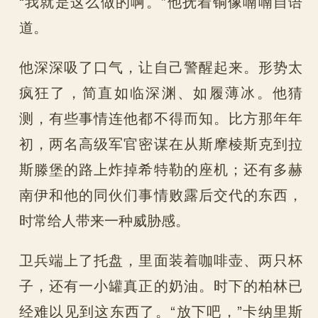
“我就是这么做的啊。”他抚着铜像喃喃自语
道。
他深深吸了口气，让自己警醒起来。形势太
疯狂了，简直如临深渊、如履薄冰。他猜
测，有些事情连他都不得而知。比方那年年
初，两名高级军官密谋在从斯摩棱斯克到拉
斯滕堡的路上炸掉希特勒的座机；还有多赫
南伊和他的同伙们事情败露后交代的东西，
时常给人带来一种威胁感。
卫兵端上了托盘，里面装着咖啡壶、两只杯
子，还有一小罐真正的奶油。时下的柏林已
经难以见到这东西了。“放下吧，”卡纳里斯