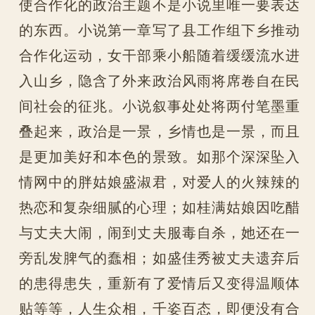
使合作化的政治主题不是小说里唯一要表达
的东西。小说第一章写了县工作组下乡推动
合作化运动，女干部乘小船随着缓缓流水进
入山乡，隐含了外来政治风雨将席卷自在民
间社会的征兆。小说叙事处处将两付笔墨重
叠起来，政治是一景，乡情也是一景，而且
是更加美好和本色的景致。如那个深深坠入
情网中的胖姑娘盛淑君，对爱人的火辣辣的
热恋和复杂细腻的心理；如桂满姑娘因吃醋
与丈夫大闹，闹到丈夫服毒自杀，她还在一
旁乱发脾气的蠢相；如盛佳秀被丈夫遗弃后
的患得患失，重新有了爱情后又变得温顺体
贴等等，人生众相，千姿百态，即便没有合