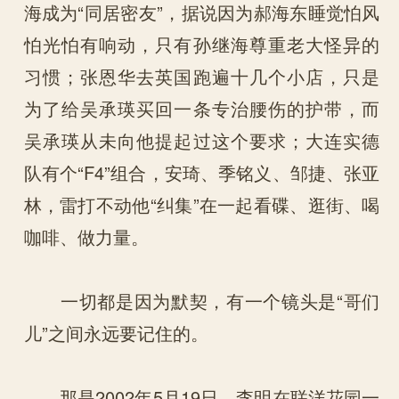
海成为“同居密友”，据说因为郝海东睡觉怕风
怕光怕有响动，只有孙继海尊重老大怪异的
习惯；张恩华去英国跑遍十几个小店，只是
为了给吴承瑛买回一条专治腰伤的护带，而
吴承瑛从未向他提起过这个要求；大连实德
队有个“F4”组合，安琦、季铭义、邹捷、张亚
林，雷打不动他“纠集”在一起看碟、逛街、喝
咖啡、做力量。
一切都是因为默契，有一个镜头是“哥们
儿”之间永远要记住的。
那是2002年5月19日，李明在联洋花园一