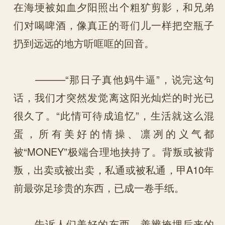
在海埂被如血夕阳照出个粗犷剪影，和兄弟
们对喝啤酒，像真正的哥们儿一样把空瓶子
扔到远远的地方听哐哐的回音。
———“那日子真他妈牛逼”，说完这句
话，我们才突然发觉离这阳光灿烂的时光已
很久了。“此情可待成追忆”，生活就这么混
蛋，所有美好的情操、凛冽的义气都
被“MONEY”极端合理地挟持了。背叛或被背
叛，出卖或被出卖，私通或被私通，甲A10年
前最弥足珍贵的东西，已成一卷手纸。
告诉人们美好的东西，善辨掩埋后来的