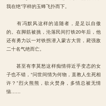
我在绝”字样的玉蜂飞扑而下。
有冯默风这样的追随者，是足以自傲
的。在脚筋被挑，沦落民间打铁20年后，他
还有勇力以一对铁拐潜入蒙古大营，毙强敌
二十名气绝而亡。
甚至有李莫愁这样痴情得近乎变态的女
子也不错，“问世间情为何物，直教人生死相
许？”烈火熊熊，欲火焚身，多情总被无情
恼……