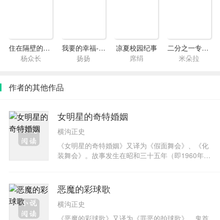
住在隔壁的隐形人
我要的幸福-东邦同人
凉夏校园纪事
二分之一专属恋人2
杨众长
扬扬
席绢
米朵拉
作者的其他作品
女明星的奇特婚姻
横沟正史
《女明星的奇特婚姻》又译为《假面舞会》、《化
装舞会》。故事发生在昭和三十五年（即1960年）
夏天。日本电影界风云人物凤千代子，徐娘半老风
姿不衰、曾四度婚配艺术界名流。但四任丈夫却都
死于非命、或撞死、或淹死、或中毒身亡，现任丈
恶魔的彩球歌
夫也身遭枪击，险些丧命，谁是凶手，围绕着风流
横沟正史
女星的舆论哗然，迷雾重重、相关人物纷纷亮相，
阴险的老妪、正直的青年，性感美人，机智的侦
《恶魔的彩球歌》又译为《罪恶的拍球歌》。鬼首