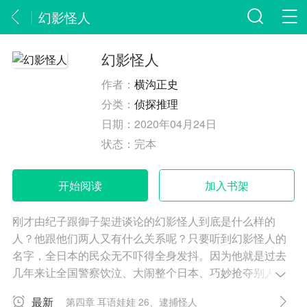
幻影怪人
幻影怪人
作者：
横沟正史
分类：
侦探推理
日期：
2020年04月24日
状态：
完本
开始阅读
加入书架
刚才由纪子跟御子架进谈论的幻影怪人到底是什么样的
人？他跟他们两人又有什么关系呢？只要听到幻影怪人的
名字，全日本的民众无不吓得全身发抖。因为他就是过去
几年来让全国警察饮泣、大闹整个日本、巧妙抢夺别人财
产的怪盗。他会在大白天公然进入有钱人的家里；也会潜
最新
第四章 耳语娃娃 26、逮捕怪人
入正在开会的首相官邸，让为数众多的大臣或差役们仿佛