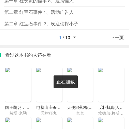
第一章 社长家的怪事 8、逮捕怪人
第二章 红宝石事件 1、活动广告人
第二章 红宝石事件 2、欢迎侦探小子
1
/
10
下一页
看过这本书的人还在看
正在加载
国王鞠躬，国王杀人
电脑山庄杀人事件
天使部落格(不爱我太不够意思了吧)
反朴归真(人猿泰山四部曲-2)
赫塔·米勒
天树征丸
鬼鬼
埃德加·赖斯·巴勒斯