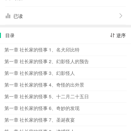
坠入五里迷雾中；他甚至会突然在欢迎外宾的宴会上露
面，然后夺走价格高昂的钻石。他今天会在东京作案，然
已读
而明天可能就准备在大阪行动。当大阪的警察全体动员严
阵以待之际，他却已经回到东京，悠闲地坐在家中看戏，
目录
逆序
把大家耍得团团转。由于这位怪盗行踪神出鬼没，举动有
如天马行空，渐渐地，大家就称他为幻影怪人。没有人知
第一章 社长家的怪事 1、名犬邱比特
道坏事做尽的幻影怪人的真实身分，当然也没有人知道他
的藏身之处。他总是突然出现，等到工作一结束，就像幻
第一章 社长家的怪事 2、幻影怪人的预告
影般消失得无影无踪。所以称他为“幻影怪人”实在是再适当
第一章 社长家的怪事 3、幻影怪人
不过了。
第一章 社长家的怪事 4、奇怪的出外景
第一章 社长家的怪事 5、十二月二十五日
第一章 社长家的怪事 6、奇妙的发现
第一章 社长家的怪事 7、圣诞夜宴