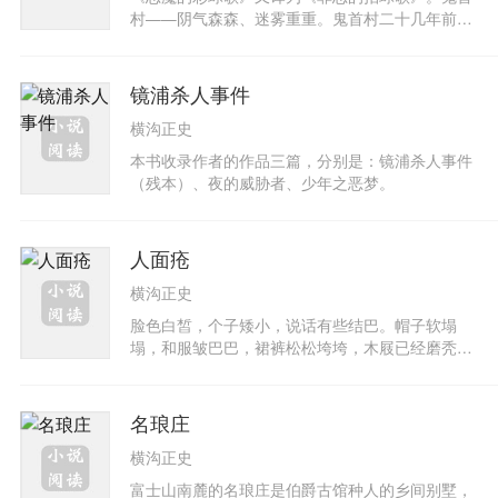
探，终于一个偶然的契机来了，色盲成了破案的线
村——阴气森森、迷雾重重。鬼首村二十几年前发
索，顺藤摸瓜。凶手竟然是……，然而她又为什么
生的离奇惨案，竟然引发现在的杀人动机——村长
要杀人呢！小说构思巧妙、语言洗练，悬念叠起，
失踪、少女口插漏斗陈尸瀑布下、妙龄少女惨遭勒
结果令人拍案叫绝。
毙、全身是“痣”的女孩被谋害……每一个女孩的悽
镜浦杀人事件
惨死状和凶手迷幻的杀人手法，竟与鬼首村的彩球
横沟正史
歌情境不谋而合！这首阴暗、幽沉的彩球歌宛如恶
魔谱下的追魂曲，教人夜里睡不著、整天汗毛直
本书收录作者的作品三篇，分别是：镜浦杀人事件
竖……奇哉！怪哉！鬼首村遇害的女孩竟然都
（残本）、夜的威胁者、少年之恶梦。
是“私生女”……这一切究竟纯属巧合？抑或其中隐
藏什麼天大的秘密？死神在鬼首村撒下天罗地网，
妙龄少女一个接一个死在无情凶手的阴狠计谋之
人面疮
下；这些 “私生女”犯了什麼错，为何必须遭受如此
悲惨的命运？这回金田一耕助施展妙计，绝对让凶
横沟正史
手无所遁形！
脸色白皙，个子矮小，说话有些结巴。帽子软塌
塌，和服皱巴巴，裙裤松松垮垮，木屐已经磨秃，
脚趾也几乎露出短布袜，还经常被警察当作嫌疑犯
乱抓……不用卷尺，也不用放大镜，破案只依靠脑
袋瓜子。“你你你……我我我……”当他说话严重结
名琅庄
巴，当他拼命挠着那头头皮屑纷飞的鸟窝形状的头
横沟正史
发的时候，一桩奇案，便要即将大白于天下
了！……这就是金田一耕助，日本唯一能够抗衡福
富士山南麓的名琅庄是伯爵古馆种人的乡间别墅，