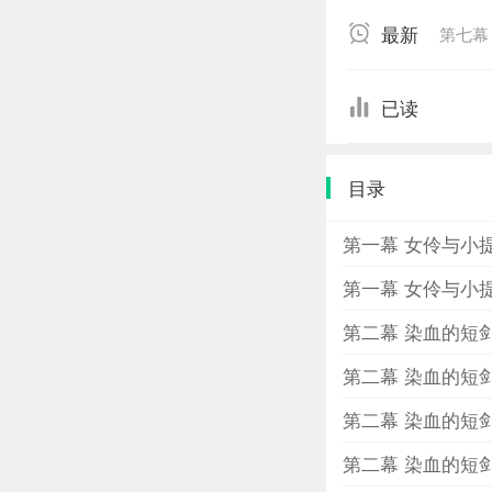
斯迷，也会忍不
最新
第七幕
蔷薇，更甚而引
际，身为福尔摩
大街小巷，帮助
已读
里——BAKER 
睛，看着那些案
目录
少年们，有的擦
此，这群流浪顽
第一幕 女伶与小
炸弹攻击惊扰了
豪宅的怪盗——
第一幕 女伶与小
怪盗行动的当晚
第二幕 染血的短
可疑身影……正
少年侦探团”成
第二幕 染血的短
敬爱的福尔摩斯
第二幕 染血的短
第二幕 染血的短