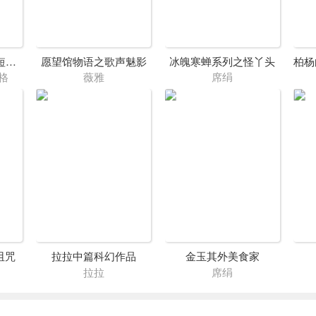
罗伯特·西尔弗伯格短篇科幻小说集
愿望馆物语之歌声魅影
冰魄寒蝉系列之怪丫头
格
薇雅
席绢
诅咒
拉拉中篇科幻作品
金玉其外美食家
拉拉
席绢