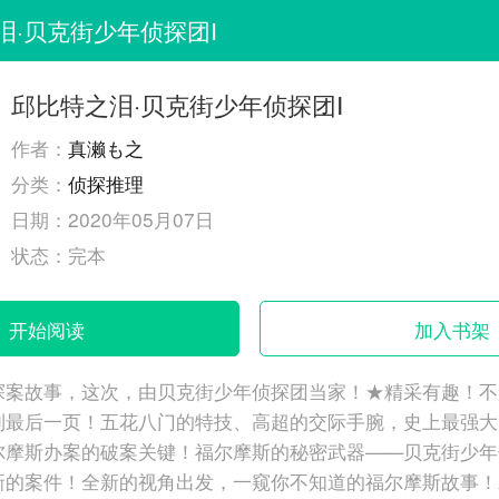
泪·贝克街少年侦探团Ⅰ
邱比特之泪·贝克街少年侦探团Ⅰ
作者：
真濑も之
分类：
侦探推理
日期：
2020年05月07日
状态：
完本
开始阅读
加入书架
探案故事，这次，由贝克街少年侦探团当家！★精采有趣！不
到最后一页！五花八门的特技、高超的交际手腕，史上最强大
尔摩斯办案的破案关键！福尔摩斯的秘密武器——贝克街少年
新的案件！全新的视角出发，一窥你不知道的福尔摩斯故事！