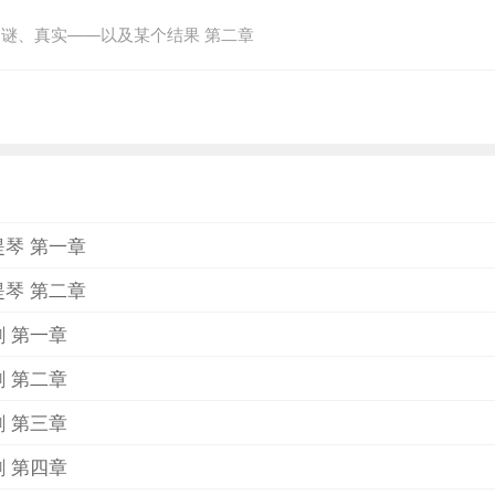
住一口气翻到最后！19世纪末的伦敦，出现了一位专偷富人
 谜、真实——以及某个结果 第二章
发了一桩密室杀人事件。正当伦敦市民人心惶惶，苏格兰警场
斯得力助手的少年侦探们，以灵活的手腕、独特的情报网与变
他们敬爱的福尔摩斯挑战难题！真相的关键，往往隐藏在最不
STREET IRREGULARS千万别忽视暗巷里不起眼的人们
件发生的蛛丝马迹……贝克街少年侦探团，亦称贝克街游击队
鞋，有的人乞讨为生。对一般市民而言，他们形同不存在的东
童，成为福尔摩斯最佳的情报网，活跃于福尔摩斯侦办的各种
提琴 第一章
19世纪末的伦敦！在伦敦市民一片人心惶惶中，城市里又出
黑蔷薇。这次，他的目标是伦敦新兴富豪家中的传家之宝“邱比
提琴 第二章
，富豪家却上演了一桩密室杀人案！谜团重重的凶杀，以及暗
剑 第一章
当案情陷入胶着，苏格兰警长束手无策之际，身为福尔摩斯得
员出动！以灵活的手腕、独特的情报网与变装技巧，穿梭在大
剑 第二章
挑战难题！
剑 第三章
剑 第四章