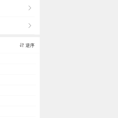
豪宅的怪盗——黑
也束手无策之
装技巧，穿梭在
受人重视的角落
！他们全都张大眼
。来自贫民区的
逆序
西。正因为如
案件中！无差别
现了一位专偷富人
特之泪”，然而，
夜里伺机而动的
力助手的“贝克街
街小巷，协助他们