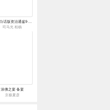
柏杨白话版资治通鉴9·五代十国
司马光 柏杨
涂佛之宴·备宴
京极夏彦