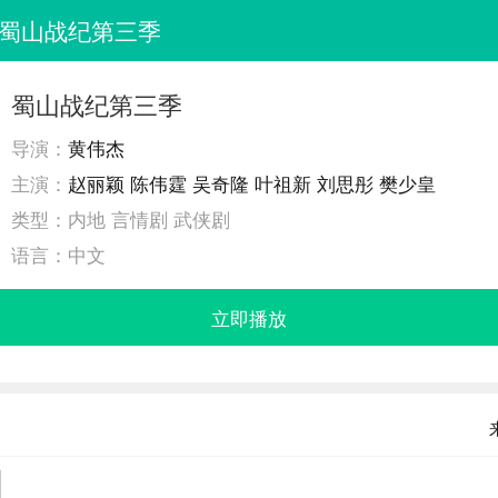
蜀山战纪第三季
蜀山战纪第三季
导演：
黄伟杰
主演：
赵丽颖
陈伟霆
吴奇隆
叶祖新
刘思彤
樊少皇
类型：
内地 言情剧 武侠剧
语言：
中文
立即播放