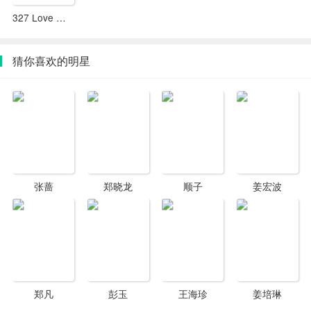
327 Love Wishes JJ林俊杰直播见面会
猜你喜欢的明星
张蔷
郑晓龙
顺子
姜宏波
郑凡
彭玉
王海珍
姜培琳