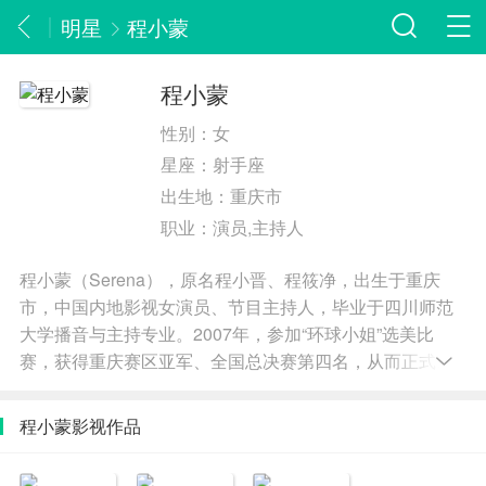
明星
程小蒙
程小蒙
性别：
女
星座：
射手座
出生地：
重庆市
职业：
演员,主持人
程小蒙（Serena），原名程小晋、程筱净，出生于重庆
市，中国内地影视女演员、节目主持人，毕业于四川师范
大学播音与主持专业。2007年，参加“环球小姐”选美比
赛，获得重庆赛区亚军、全国总决赛第四名，从而正式进
入演艺圈。2009年，参加东方卫视选秀娱乐节目《加油！
东方天使》的比赛，获得成都赛区五强。2012年，担任四
程小蒙影视作品
川电视台文化旅游频道娱乐节目《娱乐18点》的主持人；
之后，程小蒙选择去美国游学，并淡出娱乐圈。2015年，