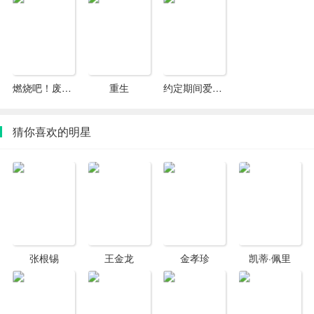
出演个人首部网络剧《太子妃升职记》，从而正式复出，
她也因此受到关注。2016年，主演古装悬疑剧《热血长
安》。2017年，主演古装传奇剧《赢天下》；同年，主演
古装言情剧《东宫》。2018年，在都市青春剧《泡芙小
姐》中饰演玛丽。2019年，主演都市情感剧《约定期间爱
燃烧吧！废柴！
重生
约定期间爱上你
上你》；11月，主演古装剧《鹤唳华亭》。
猜你喜欢的明星
张根锡
王金龙
金孝珍
凯蒂·佩里