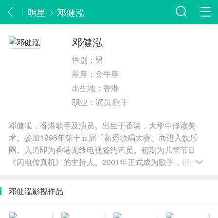
明星
邓健泓
邓健泓
性别：
男
星座：
金牛座
出生地：
香港
职业：
演员,歌手
邓健泓，香港歌手及演员。出生于香港，大学中修读美
术。参加1996年第十五届「新秀歌唱大赛」而进入娱乐
圈。入道即为香港无线电视签约艺员。初期为儿童节目
《闪电传真机》的主持人。2001年正式成为歌手，但由于
tvb经纪人约和唱片公司合约冲突原因，2005-2006年前后
为唱歌无再与tvb签经纪人约。2007年再次成为tvb合约艺
邓健泓影视作品
人，并成为tvb史上第一位tvb和唱片公司联合经营的艺员。
除了唱歌，作词作曲，邓健泓亦会参演剧集和舞台剧，主