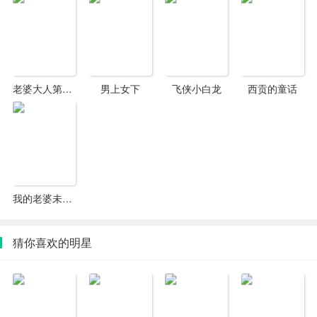
持节目，参与电台广播剧的声音演出。到2009年尾共出过
8张个人专辑，参与十多张合辑唱片，创作二十多首歌曲。
老婆大人第一季
男上女下
飞侠小白龙
西贡的童话
我的老婆未满十八岁
猜你喜欢的明星