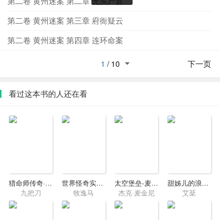
第二卷 黄州迷案 第二章 无头尸首
第二卷 黄州迷案 第三章 府衙疑云
第二卷 黄州迷案 第四章 连环命案
1
/
10
下一页
看过这本书的人还在看
猎命师传奇·卷九
世界怪奇实话（上）
太空堡垒-麦克罗斯传奇
甜姊儿的浪漫奇遇
九把刀
牧逸马
杰克·麦金尼
艾棻