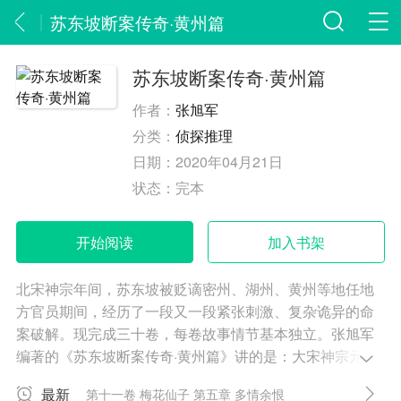
苏东坡断案传奇·黄州篇
苏东坡断案传奇·黄州篇
作者：
张旭军
分类：
侦探推理
日期：
2020年04月21日
状态：
完本
开始阅读
加入书架
北宋神宗年间，苏东坡被贬谪密州、湖州、黄州等地任地
方官员期间，经历了一段又一段紧张刺激、复杂诡异的命
案破解。现完成三十卷，每卷故事情节基本独立。张旭军
编著的《苏东坡断案传奇·黄州篇》讲的是：大宋神宗元丰
年间，诗人苏轼（东坡）遭贬谪，在黄州任地方官员时屡
最新
第十一卷 梅花仙子 第五章 多情余恨
断奇案的故事。《苏东坡断案传奇·黄州篇》采用中国传统